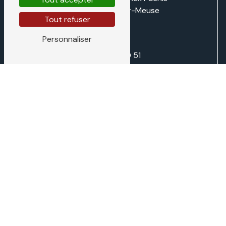
55220 Villers-sur-Meuse
Tout refuser
Personnaliser
03 29 87 70 51
direction@traditiontech.fr
N'hésitez pas à nous