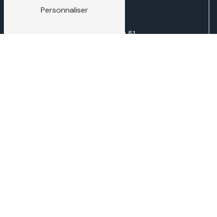
Personnaliser
03 29 87 70 51
direction@traditiontech.fr
N'hésitez pas à nous
contacter