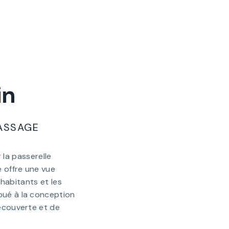
in
PASSAGE
 la passerelle
e offre une vue
habitants et les
ibué à la conception
découverte et de