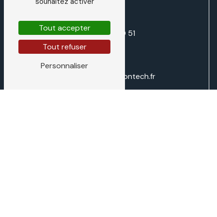
souhaitez activer
Tout accepter
03 29 87 70 51
Tout refuser
Personnaliser
direction@traditiontech.fr
N'hésitez pas à nous
contacter