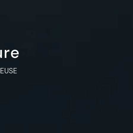
ure
MEUSE