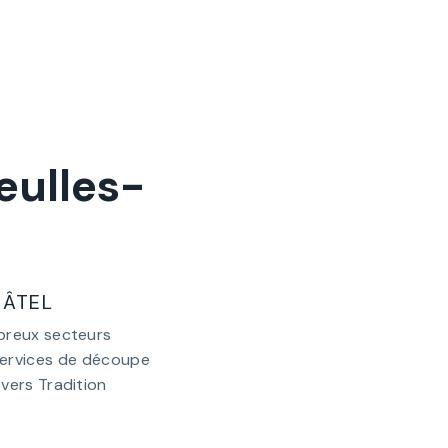
eulles-
HÂTEL
breux secteurs
 services de découpe
vers Tradition