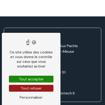
Zone d'activité LD Aux Pachis
55220 Villers-sur-Meuse
Ce site utilise des cookies
et vous donne le contrôle
sur ceux que vous
souhaitez activer
03 29 87 70 51
Tout accepter
Tout refuser
direction@traditiontech.fr
Personnaliser